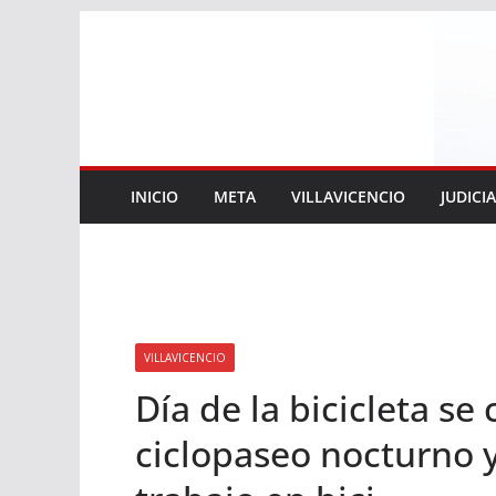
Saltar
al
contenido
INICIO
META
VILLAVICENCIO
JUDICI
VILLAVICENCIO
Día de la bicicleta se
ciclopaseo nocturno y