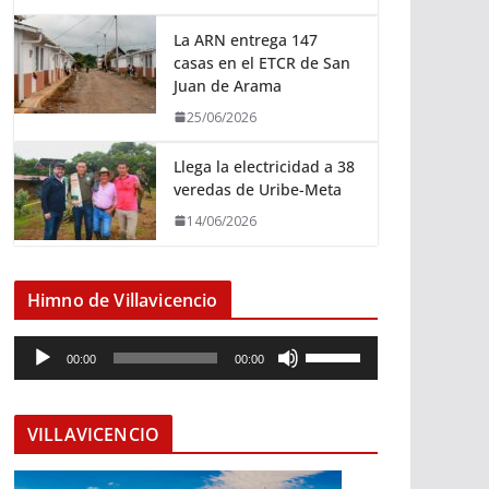
La ARN entrega 147
casas en el ETCR de San
Juan de Arama
25/06/2026
Llega la electricidad a 38
veredas de Uribe-Meta
14/06/2026
Himno de Villavicencio
R
U
00:00
00:00
e
t
p
i
r
l
VILLAVICENCIO
o
i
d
z