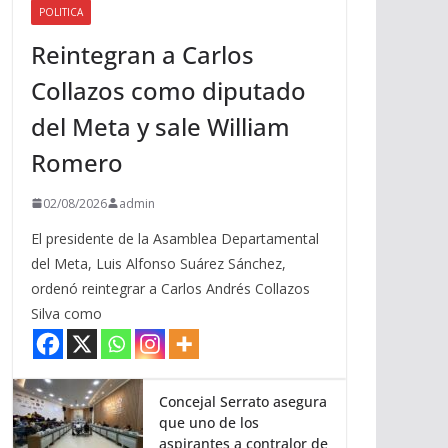
POLITICA
a
Reintegran a Carlos
r
r
Collazos como diputado
i
del Meta y sale William
b
a
Romero
/
a
02/08/2026
admin
b
El presidente de la Asamblea Departamental
a
del Meta, Luis Alfonso Suárez Sánchez,
j
ordenó reintegrar a Carlos Andrés Collazos
o
Silva como
p
a
r
a
Concejal Serrato asegura
que uno de los
a
aspirantes a contralor de
u