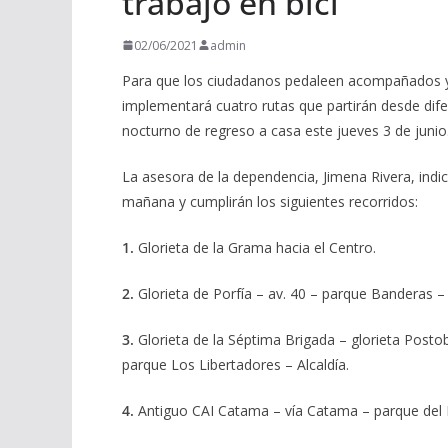
trabajo en bici
02/06/2021
admin
Para que los ciudadanos pedaleen acompañados y s
implementará cuatro rutas que partirán desde dife
nocturno de regreso a casa este jueves 3 de junio
La asesora de la dependencia, Jimena Rivera, indicó 
mañana y cumplirán los siguientes recorridos:
1.
Glorieta de la Grama hacia el Centro.
2.
Glorieta de Porfía – av. 40 – parque Banderas –
3.
Glorieta de la Séptima Brigada – glorieta Post
parque Los Libertadores – Alcaldía.
4.
Antiguo CAI Catama – vía Catama – parque del H