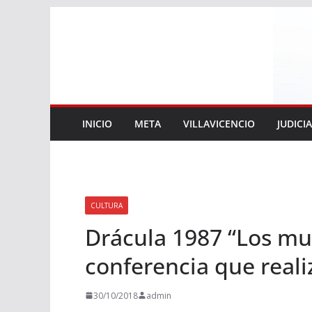
Saltar
al
contenido
INICIO
META
VILLAVICENCIO
JUDICI
CULTURA
Drácula 1987 “Los mue
conferencia que realiz
30/10/2018
admin