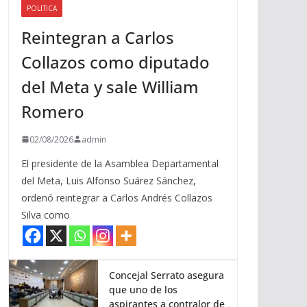
POLITICA
a
Reintegran a Carlos
r
r
Collazos como diputado
i
del Meta y sale William
b
a
Romero
/
a
02/08/2026
admin
b
El presidente de la Asamblea Departamental
a
del Meta, Luis Alfonso Suárez Sánchez,
j
ordenó reintegrar a Carlos Andrés Collazos
o
Silva como
p
a
r
a
Concejal Serrato asegura
que uno de los
a
aspirantes a contralor de
u