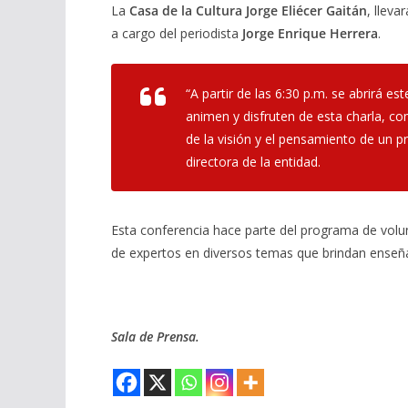
La
Casa de la Cultura Jorge Eliécer Gaitán
, lleva
a cargo del periodista
Jorge Enrique Herrera
.
“A partir de las 6:30 p.m. se abrirá e
animen y disfruten de esta charla, c
de la visión y el pensamiento de un p
directora de la entidad.
Esta conferencia hace parte del programa de volu
de expertos en diversos temas que brindan enseña
Sala de Prensa.