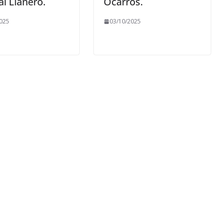
al Llanero.
Ocarros.
025
03/10/2025