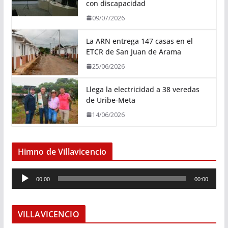
con discapacidad
09/07/2026
La ARN entrega 147 casas en el
ETCR de San Juan de Arama
25/06/2026
Llega la electricidad a 38 veredas
de Uribe-Meta
14/06/2026
Himno de Villavicencio
R
00:00
00:00
e
p
r
VILLAVICENCIO
o