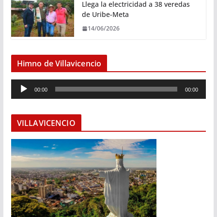
Llega la electricidad a 38 veredas
de Uribe-Meta
14/06/2026
Himno de Villavicencio
R
00:00
00:00
e
p
r
VILLAVICENCIO
o
d
u
c
t
o
r