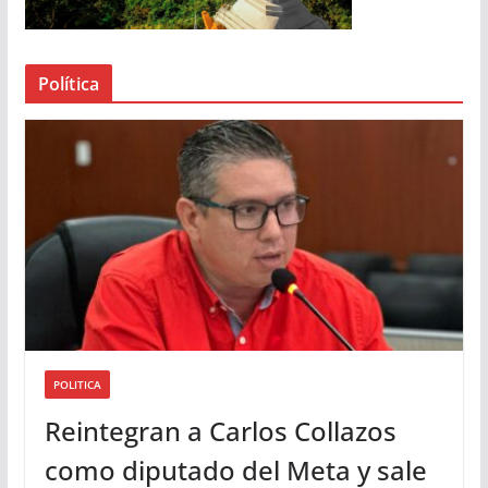
d
e
a
Política
u
d
i
o
POLITICA
Reintegran a Carlos Collazos
como diputado del Meta y sale