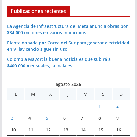
Publicaciones recientes
La Agencia de Infraestructura del Meta anuncia obras por
$34.000 millones en varios municipios
Planta donada por Corea del Sur para generar electricidad
en Villavicencio sigue sin uso
Colombia Mayor: la buena noticia es que subirá a
$400.000 mensuales; la mala es …
agosto 2026
L
M
X
J
V
S
D
1
2
3
4
5
6
7
8
9
10
11
12
13
14
15
16