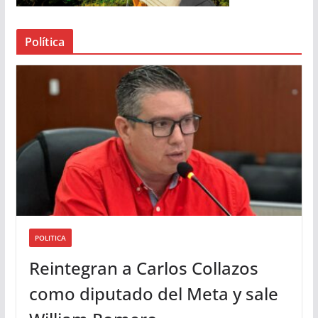
e
a
Política
u
d
i
o
POLITICA
Reintegran a Carlos Collazos
como diputado del Meta y sale