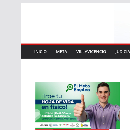
Saltar
al
contenido
INICIO
META
VILLAVICENCIO
JUDICI