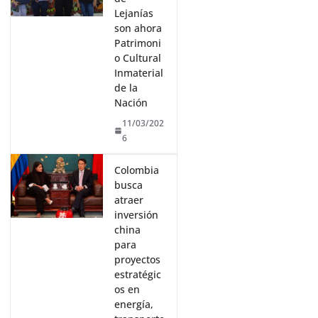
Lejanías
son ahora
Patrimoni
o Cultural
Inmaterial
de la
Nación
11/03/202
6
Colombia
busca
atraer
inversión
china
para
proyectos
estratégic
os en
energía,