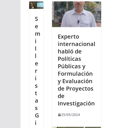
S
e
m
Experto
i
internacional
l
habló de
l
Políticas
e
Públicas y
r
Formulación
i
y Evaluación
s
de Proyectos
t
de
a
Investigación
s
G
25/05/2024
i