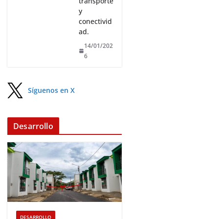
transporte
y
conectivid
ad.
14/01/202
6
Síguenos en X
Desarrollo
DESARROLLO