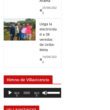
Arama
25/06/202
6
Llega la
electricida
d a 38
veredas
de Uribe-
Meta
14/06/202
6
Himno de Villavicencio
R
U
00:0
00:0
0
0
e
t
p
i
r
l