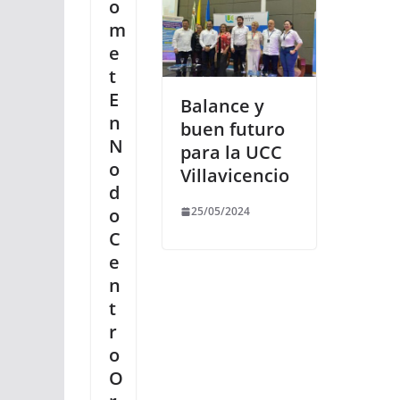
o
m
e
t
E
Balance y
n
buen futuro
N
para la UCC
o
Villavicencio
d
o
25/05/2024
C
e
n
t
r
o
O