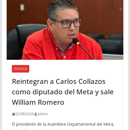
i
o
POLITICA
Reintegran a Carlos Collazos
como diputado del Meta y sale
William Romero
02/08/2026
admin
El presidente de la Asamblea Departamental del Meta,