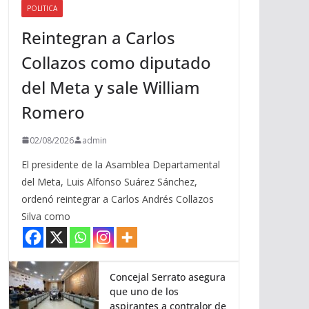
POLITICA
a
Reintegran a Carlos
r
r
Collazos como diputado
i
del Meta y sale William
b
a
Romero
/
a
02/08/2026
admin
b
El presidente de la Asamblea Departamental
a
del Meta, Luis Alfonso Suárez Sánchez,
j
ordenó reintegrar a Carlos Andrés Collazos
o
Silva como
p
a
r
a
Concejal Serrato asegura
que uno de los
a
aspirantes a contralor de
u