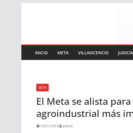
Saltar
al
contenido
INICIO
META
VILLAVICENCIO
JUDICI
META
El Meta se alista para
agroindustrial más im
10/01/2019
admin