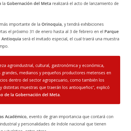
a la
Gobernación del Meta
realizará el acto de lanzamiento de
na más importante de la
Orinoquia
, y tendrá exhibiciones
ertas el próximo 31 de enero hasta al 3 de febrero en el
Parque
e
Antioquia
será el invitado especial, el cual traerá una muestra
ampo.
eza agroindustrial, cultural, gastronómica y económica,
os grandes, medianos y pequeños productores metenses en
ocios dentro del sector agropecuario, como también los
r y distintas muestras que traerán los antioqueños”, explicó
o de la Gobernación del Meta
.
as Académico
, evento de gran importancia que contará con
ndustrial y personalidades de índole nacional que tienen