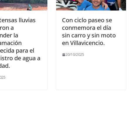
tensas lluvias
Con ciclo paseo se
ron a
conmemora el día
nder la
sin carro y sin moto
amación
en Villavicencio.
ecida para el
20/10/2025
istro de agua a
dad.
025