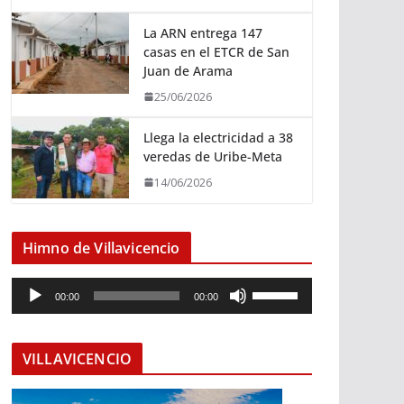
La ARN entrega 147
casas en el ETCR de San
Juan de Arama
25/06/2026
Llega la electricidad a 38
veredas de Uribe-Meta
14/06/2026
Himno de Villavicencio
R
U
00:00
00:00
e
t
p
i
r
l
VILLAVICENCIO
o
i
d
z