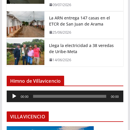
09/07/2026
La ARN entrega 147 casas en el
ETCR de San Juan de Arama
25/06/2026
Llega la electricidad a 38 veredas
de Uribe-Meta
14/06/2026
Himno de Villavicencio
R
00:00
00:00
e
p
r
VILLAVICENCIO
o