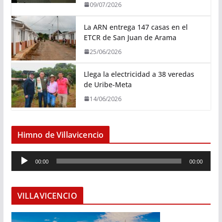
09/07/2026
La ARN entrega 147 casas en el
ETCR de San Juan de Arama
25/06/2026
Llega la electricidad a 38 veredas
de Uribe-Meta
14/06/2026
Himno de Villavicencio
R
00:00
00:00
e
p
r
VILLAVICENCIO
o
d