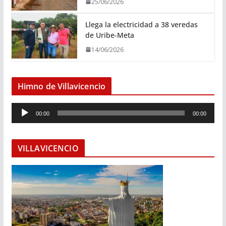
25/06/2026
Llega la electricidad a 38 veredas
de Uribe-Meta
14/06/2026
Himno de Villavicencio
R
00:00
00:00
e
p
r
VILLAVICENCIO
o
d
u
c
t
o