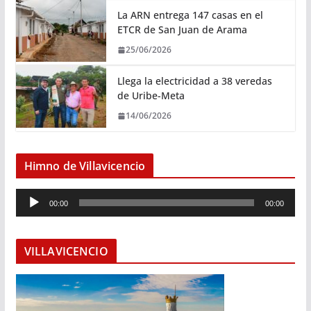
La ARN entrega 147 casas en el
ETCR de San Juan de Arama
25/06/2026
Llega la electricidad a 38 veredas
de Uribe-Meta
14/06/2026
Himno de Villavicencio
R
00:00
00:00
e
p
r
VILLAVICENCIO
o
d
u