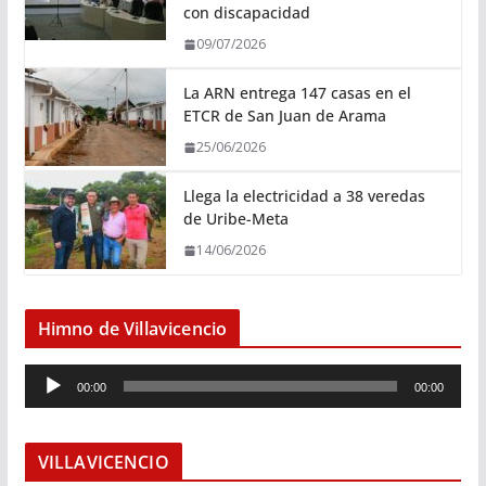
con discapacidad
09/07/2026
La ARN entrega 147 casas en el
ETCR de San Juan de Arama
25/06/2026
Llega la electricidad a 38 veredas
de Uribe-Meta
14/06/2026
Himno de Villavicencio
R
00:00
00:00
e
p
r
VILLAVICENCIO
o