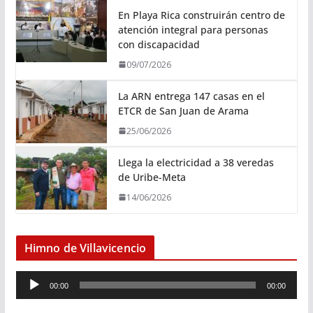
En Playa Rica construirán centro de
atención integral para personas
con discapacidad
09/07/2026
La ARN entrega 147 casas en el
ETCR de San Juan de Arama
25/06/2026
Llega la electricidad a 38 veredas
de Uribe-Meta
14/06/2026
Himno de Villavicencio
R
00:00
00:00
e