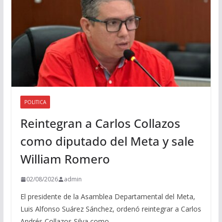
o
POLITICA
Reintegran a Carlos Collazos
como diputado del Meta y sale
William Romero
02/08/2026
admin
El presidente de la Asamblea Departamental del Meta,
Luis Alfonso Suárez Sánchez, ordenó reintegrar a Carlos
Andrés Collazos Silva como