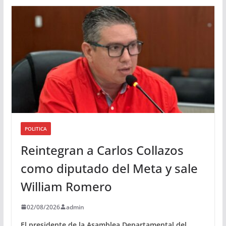
d
i
o
POLITICA
Reintegran a Carlos Collazos
como diputado del Meta y sale
William Romero
02/08/2026
admin
El presidente de la Asamblea Departamental del