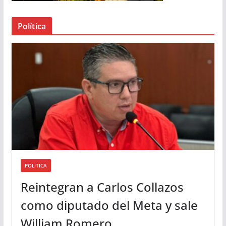
e
a
Política
u
d
i
o
POLITICA
Reintegran a Carlos Collazos
como diputado del Meta y sale
William Romero