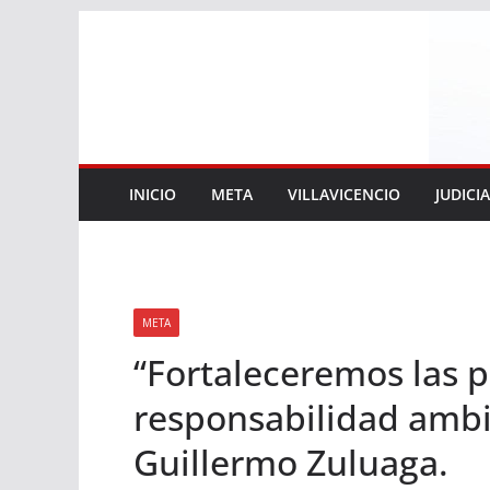
Saltar
al
contenido
INICIO
META
VILLAVICENCIO
JUDICI
META
“Fortaleceremos las p
responsabilidad ambi
Guillermo Zuluaga.