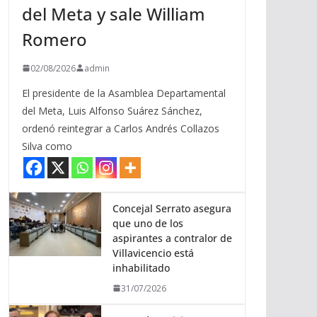
del Meta y sale William
b
a
Romero
/
a
02/08/2026
admin
b
El presidente de la Asamblea Departamental
a
del Meta, Luis Alfonso Suárez Sánchez,
j
ordenó reintegrar a Carlos Andrés Collazos
o
Silva como
p
a
r
a
Concejal Serrato asegura
que uno de los
a
aspirantes a contralor de
u
Villavicencio está
m
inhabilitado
e
31/07/2026
n
t