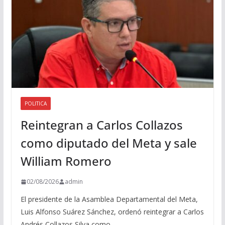
o
POLITICA
Reintegran a Carlos Collazos
como diputado del Meta y sale
William Romero
02/08/2026
admin
El presidente de la Asamblea Departamental del Meta,
Luis Alfonso Suárez Sánchez, ordenó reintegrar a Carlos
Andrés Collazos Silva como