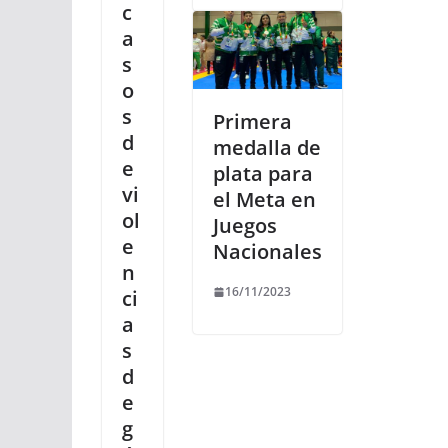
c
a
s
o
s
Primera
d
medalla de
e
plata para
vi
el Meta en
ol
Juegos
e
Nacionales
n
16/11/2023
ci
a
s
d
e
g