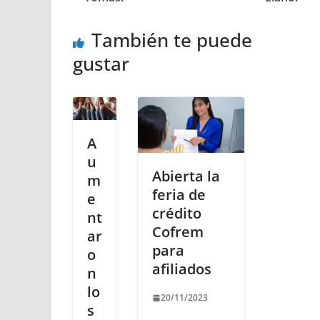
También te puede
gustar
A
u
Abierta la
m
feria de
e
crédito
nt
Cofrem
ar
para
o
afiliados
n
lo
20/11/2023
s