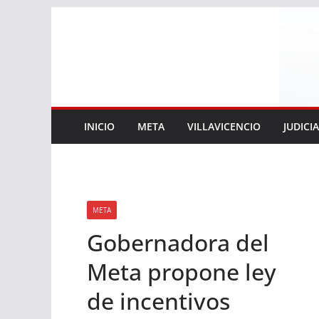
Saltar
al
contenido
INICIO
META
VILLAVICENCIO
JUDICI
META
Gobernadora del
Meta propone ley
de incentivos