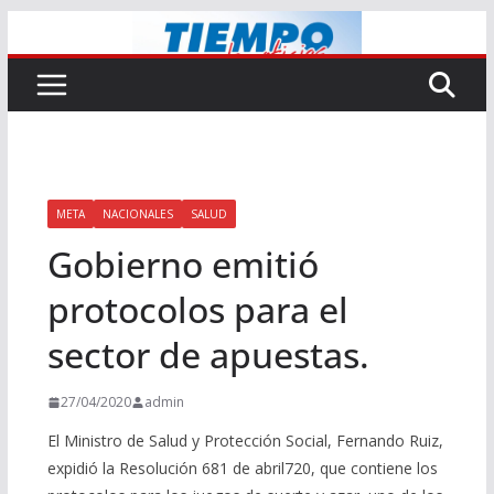
Saltar
al
contenido
META
NACIONALES
SALUD
Gobierno emitió
protocolos para el
sector de apuestas.
27/04/2020
admin
El Ministro de Salud y Protección Social, Fernando Ruiz,
expidió la Resolución 681 de abril720, que contiene los