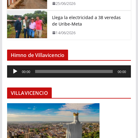
25/06/2026
Llega la electricidad a 38 veredas
de Uribe-Meta
14/06/2026
Himno de Villavicencio
R
00:00
00:00
e
p
r
VILLAVICENCIO
o
d
u
c
t