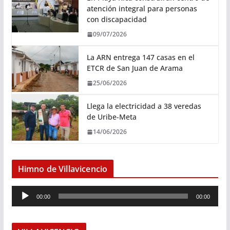
atención integral para personas
con discapacidad
09/07/2026
La ARN entrega 147 casas en el
ETCR de San Juan de Arama
25/06/2026
Llega la electricidad a 38 veredas
de Uribe-Meta
14/06/2026
Himno de Villavicencio
R
00:00
00:00
e
p