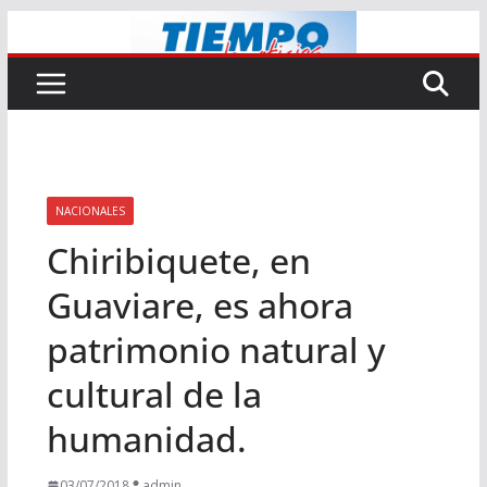
Saltar
al
contenido
NACIONALES
Chiribiquete, en
Guaviare, es ahora
patrimonio natural y
cultural de la
humanidad.
03/07/2018
admin