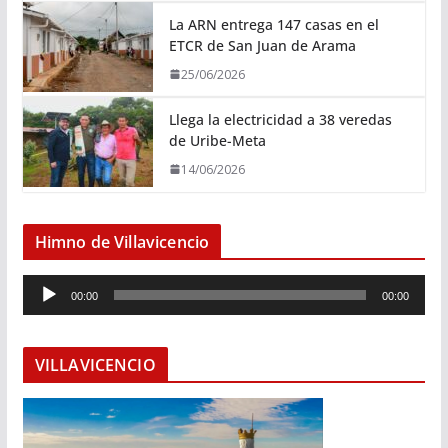
La ARN entrega 147 casas en el
ETCR de San Juan de Arama
25/06/2026
Llega la electricidad a 38 veredas
de Uribe-Meta
14/06/2026
Himno de Villavicencio
R
00:00
00:00
e
p
r
VILLAVICENCIO
o
d
u