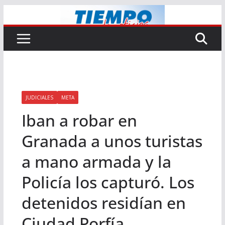
Saltar
al
contenido
JUDICIALES
META
Iban a robar en
Granada a unos turistas
a mano armada y la
Policía los capturó. Los
detenidos residían en
Ciudad Porfía.