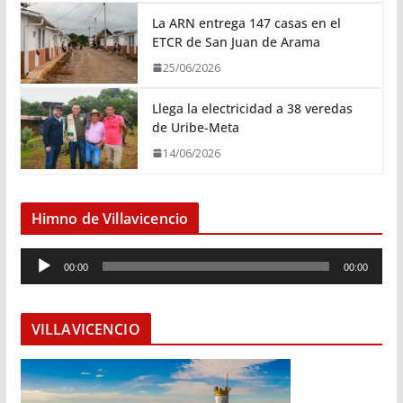
La ARN entrega 147 casas en el
ETCR de San Juan de Arama
25/06/2026
Llega la electricidad a 38 veredas
de Uribe-Meta
14/06/2026
Himno de Villavicencio
R
00:00
00:00
e
p
r
VILLAVICENCIO
o
d
u