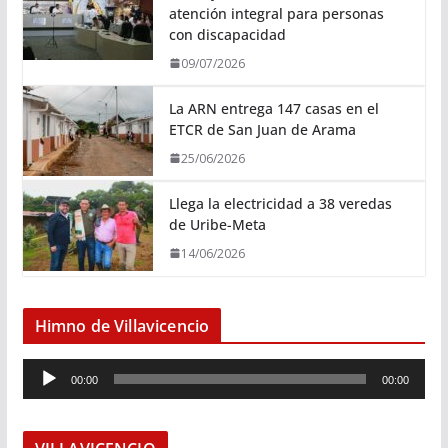
atención integral para personas
con discapacidad
09/07/2026
La ARN entrega 147 casas en el
ETCR de San Juan de Arama
25/06/2026
Llega la electricidad a 38 veredas
de Uribe-Meta
14/06/2026
Himno de Villavicencio
R
00:00
00:00
e
p
r