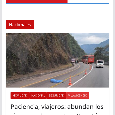
Nacionales
MOVILIDAD
NACIONAL
SEGURIDAD
VILLAVICENCIO
Paciencia, viajeros: abundan los