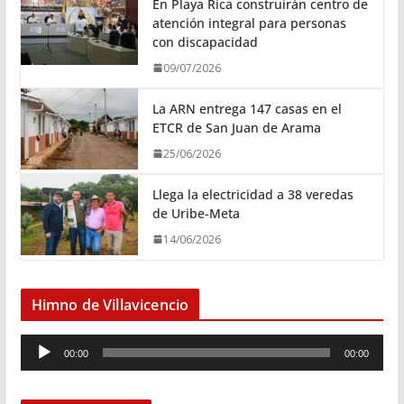
En Playa Rica construirán centro de
atención integral para personas
con discapacidad
09/07/2026
La ARN entrega 147 casas en el
ETCR de San Juan de Arama
25/06/2026
Llega la electricidad a 38 veredas
de Uribe-Meta
14/06/2026
Himno de Villavicencio
R
00:00
00:00
e
p