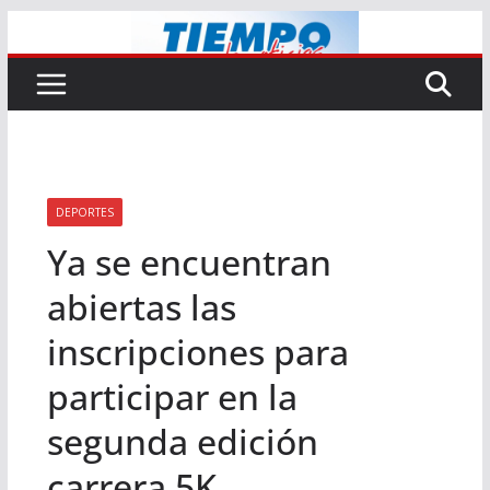
Saltar
al
contenido
DEPORTES
Ya se encuentran
abiertas las
inscripciones para
participar en la
segunda edición
carrera 5K.