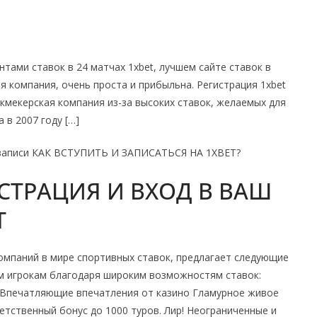
нтами ставок в 24 матчах 1xbet, лучшем сайте ставок в
я компания, очень проста и прибыльна. Регистрация 1xbet
укмекерская компания из-за высоких ставок, желаемых для
 в 2007 году […]
к записи КАК ВСТУПИТЬ И ЗАПИСАТЬСЯ НА 1XBET?
ИСТРАЦИЯ И ВХОД В ВАШ
T
 компаний в мире спортивных ставок, предлагает следующие
м игрокам благодаря широким возможностям ставок:
 Впечатляющие впечатления от казино Гламурное живое
етственный бонус до 1000 туров. Лир! Неограниченные и