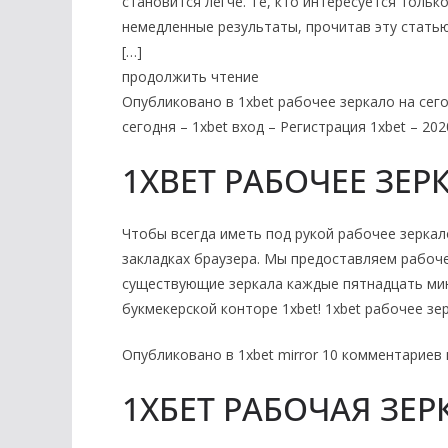
становится легче. Те, кто интересуется только
немедленные результаты, прочитав эту статью.
[…]
продолжить чтение
Опубликовано в 1xbet рабочее зеркало на сего
сегодня – 1xbet вход – Регистрация 1xbet – 202
1XBET РАБОЧЕЕ ЗЕР
Чтобы всегда иметь под рукой рабочее зеркало
закладках браузера. Мы предоставляем рабоче
существующие зеркала каждые пятнадцать мину
букмекерской конторе 1xbet! 1xbet рабочее зе
Опубликовано в 1xbet mirror 10 комментариев 
1ХБЕТ РАБОЧАЯ ЗЕ