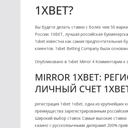
1XBET?
Вы будете делать ставки с более чем 50 вариа
России. 1XBET, лучшая российская букмекерска
1xbet известна как самая предпочтительная б
клиентов. 1xbet Betting Company была основана
Опубликовано в 1xbet Mirror 4 Комментарии 
MIRROR 1XBET: РЕГ
ЛИЧНЫЙ СЧЕТ 1XBE
регистрация 1xbet 1xBet, одна из крупнейших
преимущества зарегистрированным российски
Широкий выбор ставок Самые высокие ставки
казино с русскоязычными дилерами! 200% прив