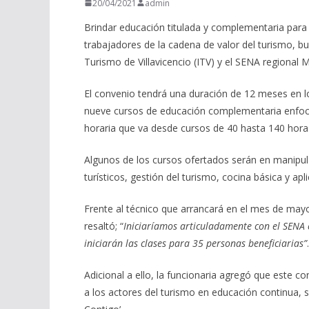
20/04/2021
admin
Brindar educación titulada y complementaria para
trabajadores de la cadena de valor del turismo, bus
Turismo de Villavicencio (ITV) y el SENA regional 
El convenio tendrá una duración de 12 meses en los
nueve cursos de educación complementaria enfoca
horaria que va desde cursos de 40 hasta 140 hora
Algunos de los cursos ofertados serán en manipula
turísticos, gestión del turismo, cocina básica y apl
Frente al técnico que arrancará en el mes de mayo
resaltó; “
Iniciaríamos articuladamente con el SENA es
iniciarán las clases para 35 personas beneficiarias”
.
Adicional a ello, la funcionaria agregó que este c
a los actores del turismo en educación continua, s