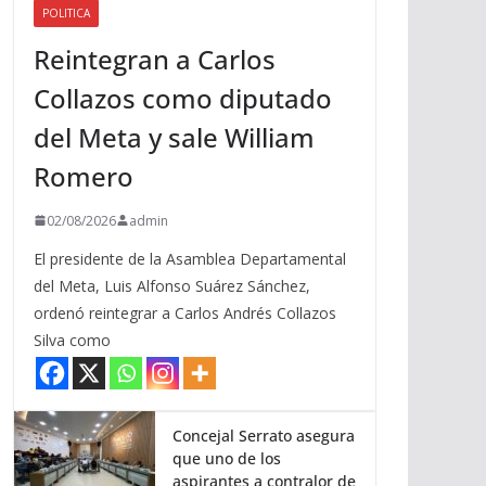
POLITICA
a
Reintegran a Carlos
r
r
Collazos como diputado
i
del Meta y sale William
b
a
Romero
/
a
02/08/2026
admin
b
El presidente de la Asamblea Departamental
a
del Meta, Luis Alfonso Suárez Sánchez,
j
ordenó reintegrar a Carlos Andrés Collazos
o
Silva como
p
a
r
a
Concejal Serrato asegura
que uno de los
a
aspirantes a contralor de
u