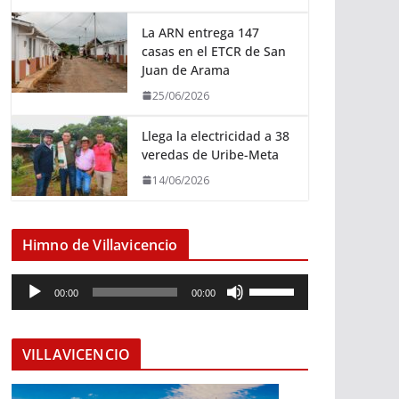
La ARN entrega 147
casas en el ETCR de San
Juan de Arama
25/06/2026
Llega la electricidad a 38
veredas de Uribe-Meta
14/06/2026
Himno de Villavicencio
R
U
00:00
00:00
e
t
p
i
r
l
VILLAVICENCIO
o
i
d
z