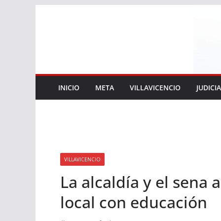
Saltar
al
contenido
INICIO
META
VILLAVICENCIO
JUDICI
VILLAVICENCIO
La alcaldía y el sena 
local con educación