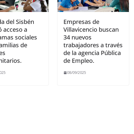
a del Sisbén
Empresas de
tó acceso a
Villavicencio buscan
amas sociales
34 nuevos
amilias de
trabajadores a través
es
de la agencia Pública
itarios.
de Empleo.
025
08/09/2025