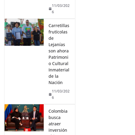
11/03/202
6
Carretillas
frutícolas
de
Lejanías
son ahora
Patrimoni
o Cultural
Inmaterial
de la
Nación
11/03/202
6
Colombia
busca
atraer
inversión