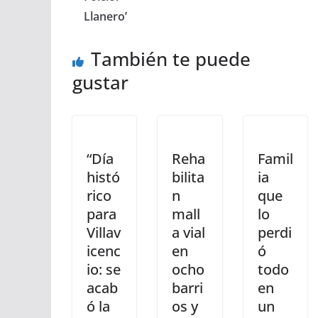
Llanero’
También te puede
gustar
“Día
Reha
Famil
histó
bilita
ia
rico
n
que
para
mall
lo
Villav
a vial
perdi
icenc
en
ó
io: se
ocho
todo
acab
barri
en
ó la
os y
un