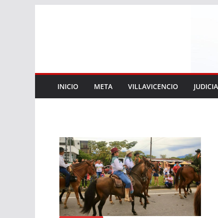
Saltar
al
contenido
INICIO
META
VILLAVICENCIO
JUDICI