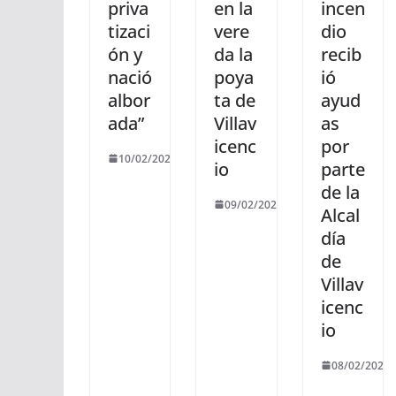
priva
en la
incen
tizaci
vere
dio
ón y
da la
recib
nació
poya
ió
albor
ta de
ayud
ada”
Villav
as
icenc
por
10/02/2021
io
parte
de la
09/02/2021
Alcal
día
de
Villav
icenc
io
08/02/2021