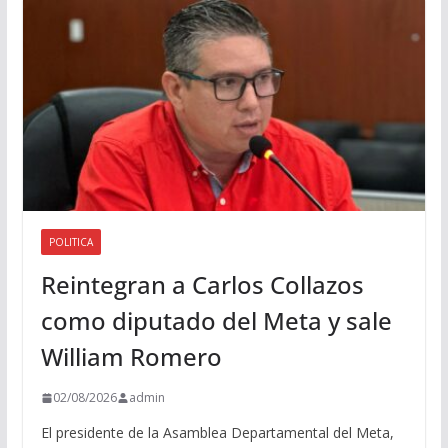
i
o
POLITICA
Reintegran a Carlos Collazos
como diputado del Meta y sale
William Romero
02/08/2026
admin
El presidente de la Asamblea Departamental del Meta,