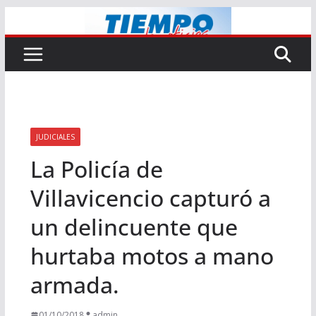
Saltar
al
contenido
JUDICIALES
La Policía de
Villavicencio capturó a
un delincuente que
hurtaba motos a mano
armada.
01/10/2018
admin