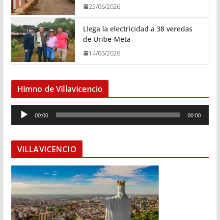
25/06/2026
Llega la electricidad a 38 veredas
de Uribe-Meta
14/06/2026
Himno de Villavicencio
R
00:00
00:00
e
p
r
VILLAVICENCIO
o
d
u
c
t