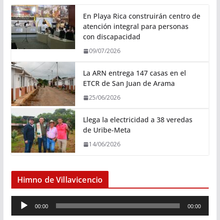
En Playa Rica construirán centro de
atención integral para personas
con discapacidad
09/07/2026
La ARN entrega 147 casas en el
ETCR de San Juan de Arama
25/06/2026
Llega la electricidad a 38 veredas
de Uribe-Meta
14/06/2026
Himno de Villavicencio
R
00:00
00:00
e