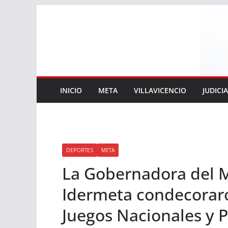
Saltar
al
contenido
INICIO
META
VILLAVICENCIO
JUDICI
DEPORTES
META
La Gobernadora del Me
Idermeta condecoraro
Juegos Nacionales y 