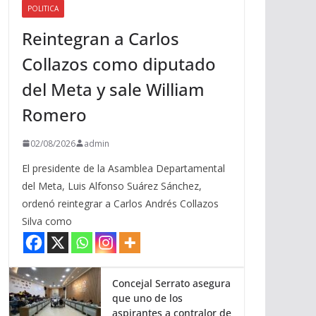
POLITICA
a
Reintegran a Carlos
r
r
Collazos como diputado
i
del Meta y sale William
b
a
Romero
/
a
02/08/2026
admin
b
El presidente de la Asamblea Departamental
a
del Meta, Luis Alfonso Suárez Sánchez,
j
ordenó reintegrar a Carlos Andrés Collazos
o
Silva como
p
a
r
a
Concejal Serrato asegura
que uno de los
a
aspirantes a contralor de
u