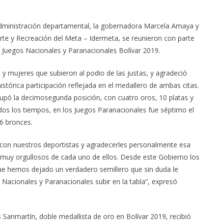
 administración departamental, la gobernadora Marcela Amaya y
rte y Recreación del Meta – Idermeta, se reunieron con parte
s Juegos Nacionales y Paranacionales Bolívar 2019.
 y mujeres que subieron al podio de las justas, y agradeció
stórica participación reflejada en el medallero de ambas citas.
upó la decimosegunda posición, con cuatro oros, 10 platas y
dos los tiempos, en los Juegos Paranacionales fue séptimo el
16 bronces.
n nuestros deportistas y agradecerles personalmente esa
 muy orgullosos de cada uno de ellos. Desde este Gobierno los
e hemos dejado un verdadero semillero que sin duda le
Nacionales y Paranacionales subir en la tabla”, expresó
s Sanmartín, doble medallista de oro en Bolívar 2019, recibió