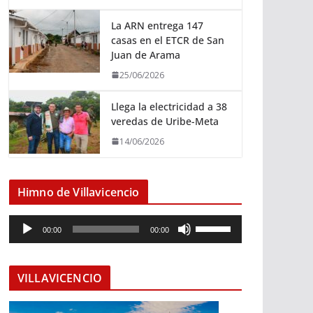
La ARN entrega 147
casas en el ETCR de San
Juan de Arama
25/06/2026
Llega la electricidad a 38
veredas de Uribe-Meta
14/06/2026
Himno de Villavicencio
R
U
00:00
00:00
e
t
p
i
r
l
VILLAVICENCIO
o
i
d
z