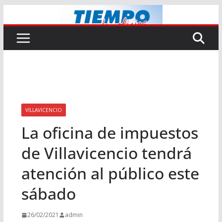
Saltar
al
contenido
VILLAVICENCIO
La oficina de impuestos
de Villavicencio tendrá
atención al público este
sábado
26/02/2021
admin