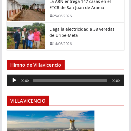
La ARN entrega 147 casas en el
ETCR de San Juan de Arama
25/06/2026
Llega la electricidad a 38 veredas
de Uribe-Meta
14/06/2026
Himno de Villavicencio
R
00:00
00:00
e
p
r
VILLAVICENCIO
o
d
u
c