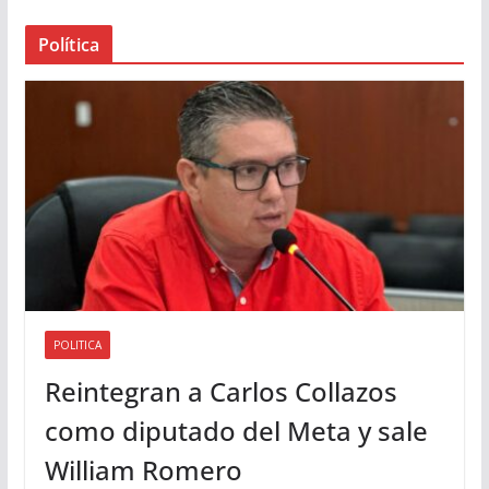
a
Política
u
d
i
o
POLITICA
Reintegran a Carlos Collazos
como diputado del Meta y sale
William Romero