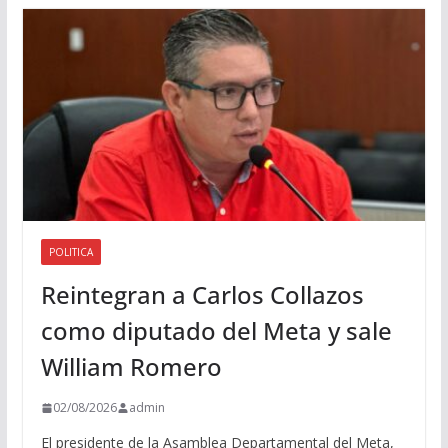
d
i
o
POLITICA
Reintegran a Carlos Collazos
como diputado del Meta y sale
William Romero
02/08/2026
admin
El presidente de la Asamblea Departamental del Meta,