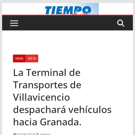
Saltar
al
contenido
MAIN
META
La Terminal de
Transportes de
Villavicencio
despachará vehículos
hacia Granada.
04/06/2020
admin