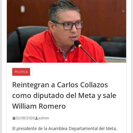
i
o
POLITICA
Reintegran a Carlos Collazos
como diputado del Meta y sale
William Romero
02/08/2026
admin
El presidente de la Asamblea Departamental del Meta,