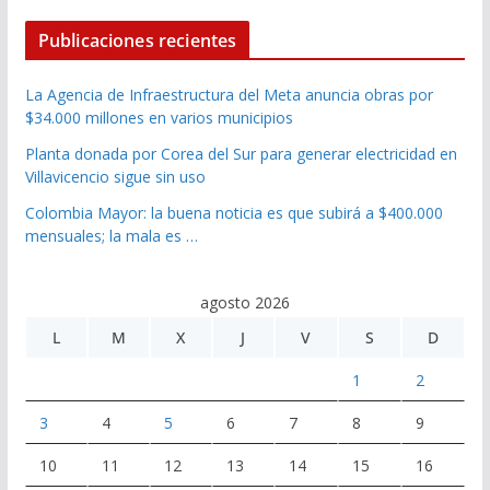
Publicaciones recientes
La Agencia de Infraestructura del Meta anuncia obras por
$34.000 millones en varios municipios
Planta donada por Corea del Sur para generar electricidad en
Villavicencio sigue sin uso
Colombia Mayor: la buena noticia es que subirá a $400.000
mensuales; la mala es …
agosto 2026
L
M
X
J
V
S
D
1
2
3
4
5
6
7
8
9
10
11
12
13
14
15
16