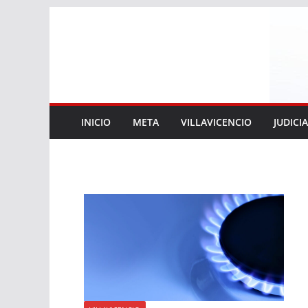
Saltar
al
contenido
INICIO
META
VILLAVICENCIO
JUDICI