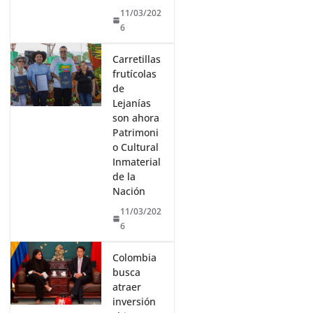
11/03/202
6
Carretillas
frutícolas
de
Lejanías
son ahora
Patrimoni
o Cultural
Inmaterial
de la
Nación
11/03/202
6
Colombia
busca
atraer
inversión