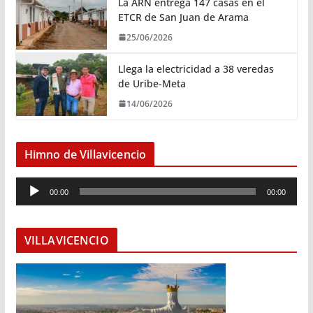
La ARN entrega 147 casas en el
ETCR de San Juan de Arama
25/06/2026
Llega la electricidad a 38 veredas
de Uribe-Meta
14/06/2026
Himno de Villavicencio
R
00:00
00:00
e
p
r
VILLAVICENCIO
o
d
u
c