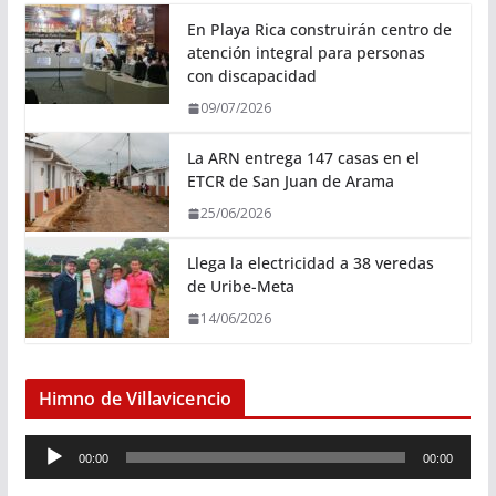
En Playa Rica construirán centro de
atención integral para personas
con discapacidad
09/07/2026
La ARN entrega 147 casas en el
ETCR de San Juan de Arama
25/06/2026
Llega la electricidad a 38 veredas
de Uribe-Meta
14/06/2026
Himno de Villavicencio
R
00:00
00:00
e