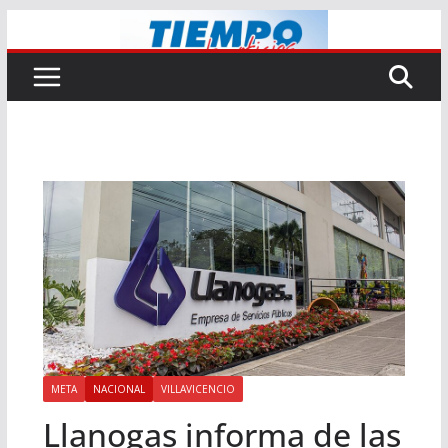
Saltar
al
contenido
META
NACIONAL
VILLAVICENCIO
Llanogas informa de las