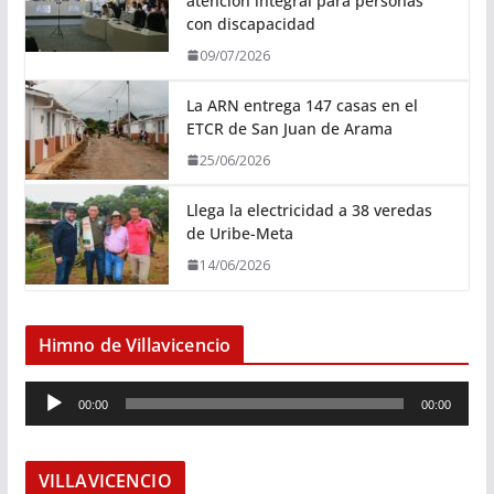
atención integral para personas
con discapacidad
09/07/2026
La ARN entrega 147 casas en el
ETCR de San Juan de Arama
25/06/2026
Llega la electricidad a 38 veredas
de Uribe-Meta
14/06/2026
Himno de Villavicencio
R
00:00
00:00
e
p
r
VILLAVICENCIO