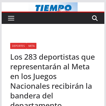
Saltar
al
contenido
DEPORTES
META
Los 283 deportistas que
representarán al Meta
en los Juegos
Nacionales recibirán la
bandera del
departamento.