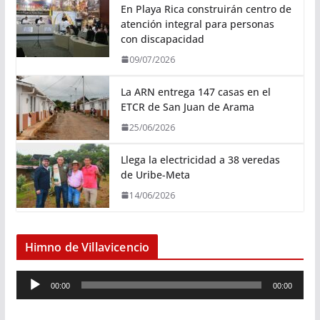
En Playa Rica construirán centro de
atención integral para personas
con discapacidad
09/07/2026
La ARN entrega 147 casas en el
ETCR de San Juan de Arama
25/06/2026
Llega la electricidad a 38 veredas
de Uribe-Meta
14/06/2026
Himno de Villavicencio
R
00:00
00:00
e
p