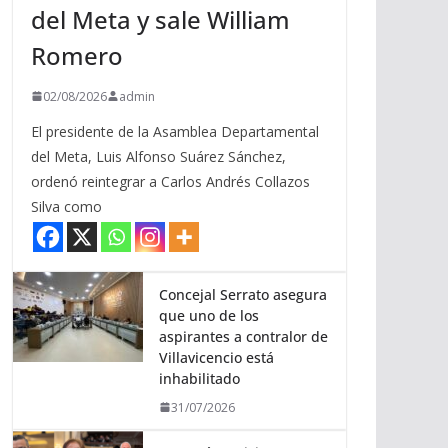
del Meta y sale William
b
a
Romero
/
a
02/08/2026
admin
b
El presidente de la Asamblea Departamental
a
del Meta, Luis Alfonso Suárez Sánchez,
j
ordenó reintegrar a Carlos Andrés Collazos
o
Silva como
p
a
r
a
Concejal Serrato asegura
que uno de los
a
aspirantes a contralor de
u
Villavicencio está
m
inhabilitado
e
31/07/2026
n
t