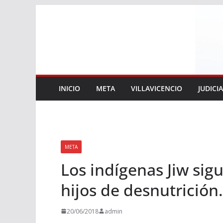
Saltar
al
contenido
INICIO
META
VILLAVICENCIO
JUDICI
META
Los indígenas Jiw sig
hijos de desnutrición.
20/06/2018
admin