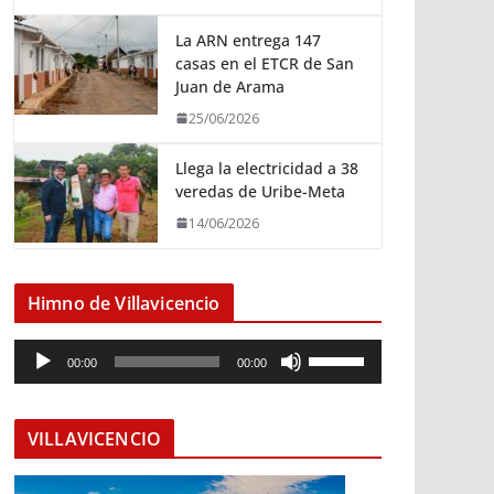
La ARN entrega 147
casas en el ETCR de San
Juan de Arama
25/06/2026
Llega la electricidad a 38
veredas de Uribe-Meta
14/06/2026
Himno de Villavicencio
R
U
00:00
00:00
e
t
p
i
r
l
VILLAVICENCIO
o
i
d
z