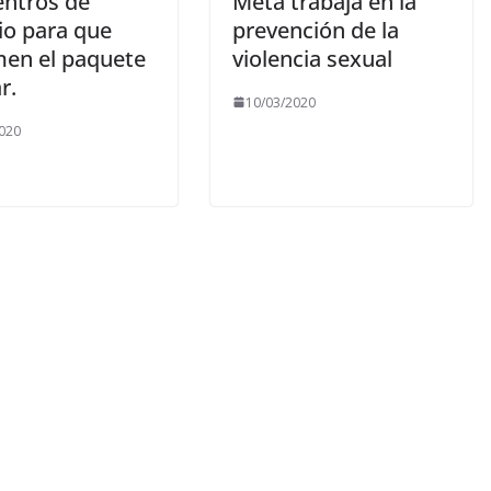
entros de
Meta trabaja en la
io para que
prevención de la
men el paquete
violencia sexual
r.
10/03/2020
020