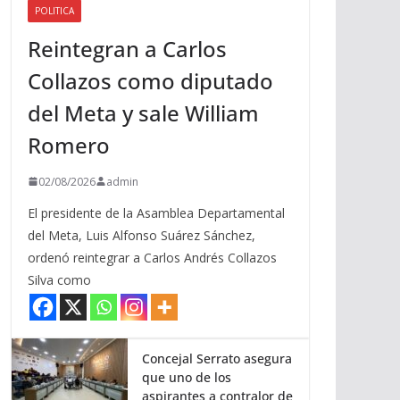
POLITICA
a
Reintegran a Carlos
r
r
Collazos como diputado
i
del Meta y sale William
b
a
Romero
/
a
02/08/2026
admin
b
El presidente de la Asamblea Departamental
a
del Meta, Luis Alfonso Suárez Sánchez,
j
ordenó reintegrar a Carlos Andrés Collazos
o
Silva como
p
a
r
a
Concejal Serrato asegura
que uno de los
a
aspirantes a contralor de
u