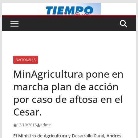
Saltar
al
contenido
NACIONALES
MinAgricultura pone en
marcha plan de acción
por caso de aftosa en el
Cesar.
12/10/2018
admin
El Ministro de Agricultura
y Desarrollo Rural,
Andrés