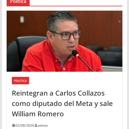
Política
u
d
i
o
POLITICA
Reintegran a Carlos Collazos
como diputado del Meta y sale
William Romero
02/08/2026
admin