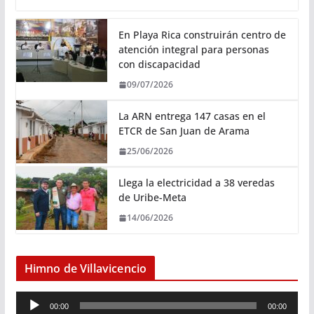
En Playa Rica construirán centro de
atención integral para personas
con discapacidad
09/07/2026
La ARN entrega 147 casas en el
ETCR de San Juan de Arama
25/06/2026
Llega la electricidad a 38 veredas
de Uribe-Meta
14/06/2026
Himno de Villavicencio
R
00:00
00:00