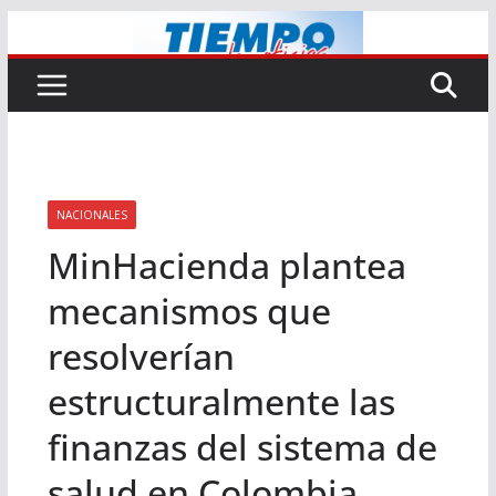
Saltar
al
contenido
NACIONALES
MinHacienda plantea
mecanismos que
resolverían
estructuralmente las
finanzas del sistema de
salud en Colombia.