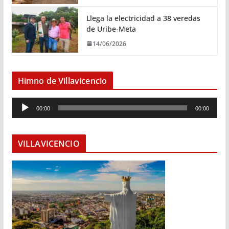
Llega la electricidad a 38 veredas
de Uribe-Meta
14/06/2026
Himno de Villavicencio
R
00:00
00:00
e
p
r
VILLAVICENCIO
o
d
u
c
t
o