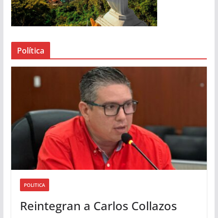
r
d
e
a
Política
u
d
i
o
POLITICA
Reintegran a Carlos Collazos