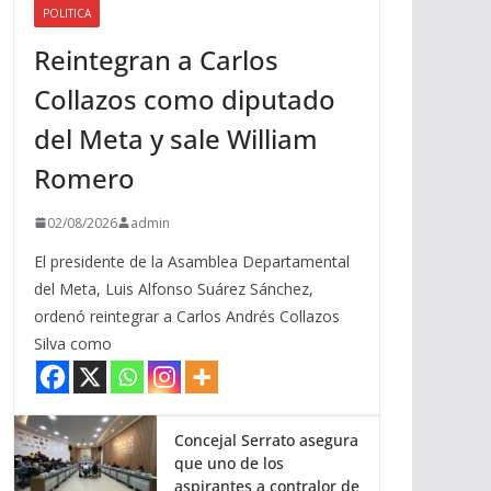
POLITICA
a
Reintegran a Carlos
r
r
Collazos como diputado
i
del Meta y sale William
b
a
Romero
/
a
02/08/2026
admin
b
El presidente de la Asamblea Departamental
a
del Meta, Luis Alfonso Suárez Sánchez,
j
ordenó reintegrar a Carlos Andrés Collazos
o
Silva como
p
a
r
a
Concejal Serrato asegura
que uno de los
a
aspirantes a contralor de
u