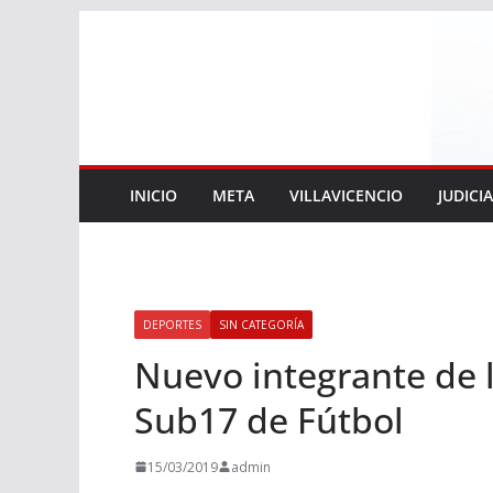
Saltar
al
contenido
INICIO
META
VILLAVICENCIO
JUDICI
DEPORTES
SIN CATEGORÍA
Nuevo integrante de 
Sub17 de Fútbol
15/03/2019
admin