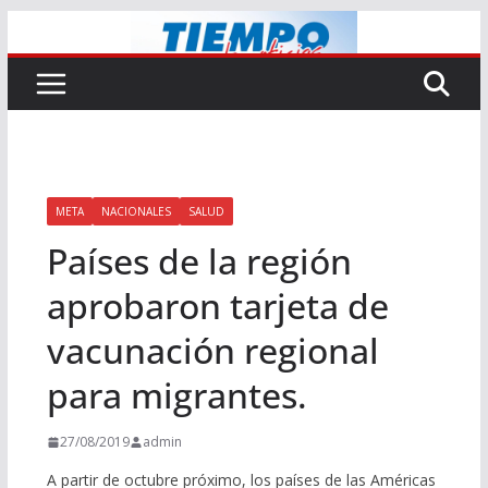
Saltar
al
contenido
META
NACIONALES
SALUD
Países de la región
aprobaron tarjeta de
vacunación regional
para migrantes.
27/08/2019
admin
A partir de octubre próximo, los países de las Américas