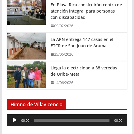
En Playa Rica construirán centro de
atención integral para personas
con discapacidad
09/07/2026
La ARN entrega 147 casas en el
ETCR de San Juan de Arama
25/06/2026
Llega la electricidad a 38 veredas
de Uribe-Meta
14/06/2026
Himno de Villavicencio
R
00:00
00:00
e
p